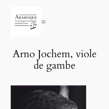
Aller
au
contenu
Arno Jochem, viole
de gambe