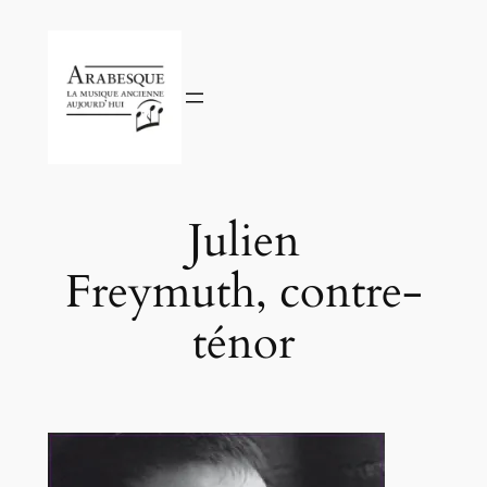
Aller
au
contenu
Julien
Freymuth, contre-
ténor