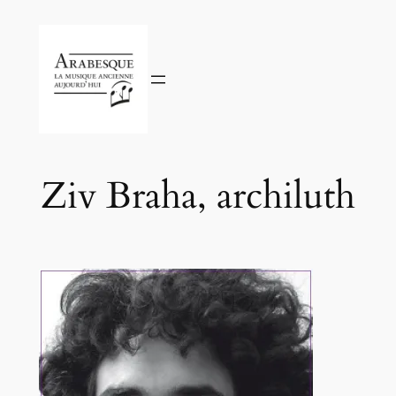
Aller
au
contenu
Ziv Braha, archiluth