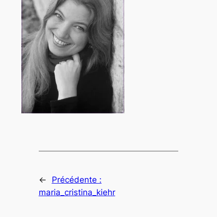
←
Précédente :
maria_cristina_kiehr