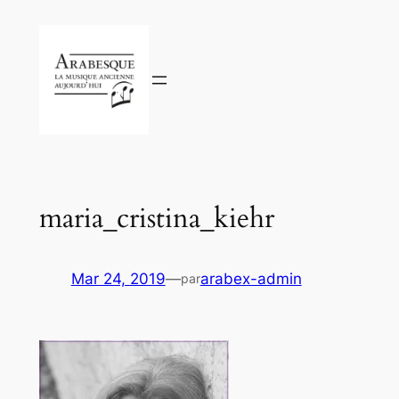
Aller
au
contenu
maria_cristina_kiehr
Mar 24, 2019
—
arabex-admin
par