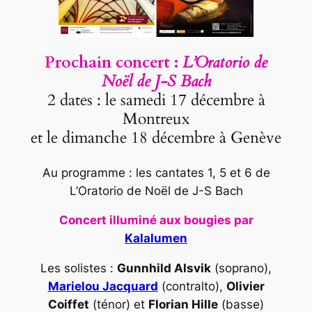
Prochain concert :
L’Orator
io d
e
Noël de J-S Bach
2 dates : le samedi 17 décembre à
Montreux
et le dimanche 18 décembre à Genève
Au programme : les cantates 1, 5 et 6 de
L’Oratorio de Noël de J-S Bach
Concert illuminé aux bougies par
Kalalumen
Les solistes :
Gunnhild Alsvik
(soprano),
Marielou Jacquard
(contralto),
Olivier
Coiffet
(ténor) et
Florian Hille
(basse)