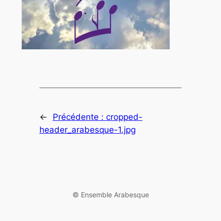
←
Précédente :
cropped-
header_arabesque-1.jpg
©️ Ensemble Arabesque