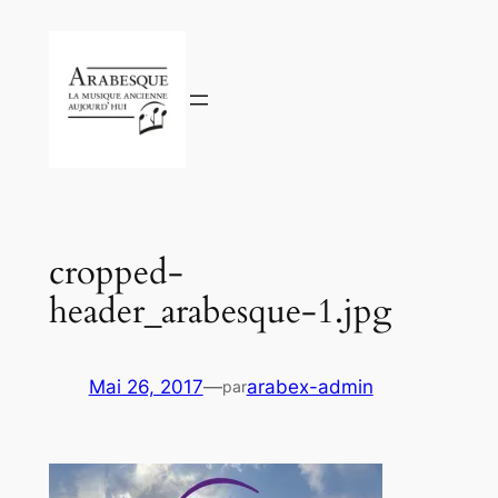
Aller
au
contenu
cropped-
header_arabesque-1.jpg
Mai 26, 2017
—
arabex-admin
par