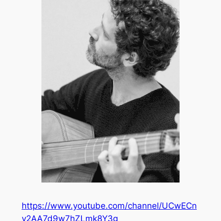
https://www.youtube.com/channel/UCwECn
y2AA7d9w7hZLmk8Y3g