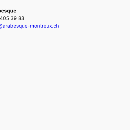
besque
405 39 83
@arabesque-montreux.ch