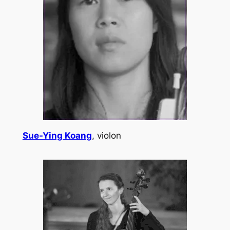
Sue-Ying Koang
, violon