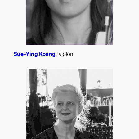
Sue-Ying Koang
, violon