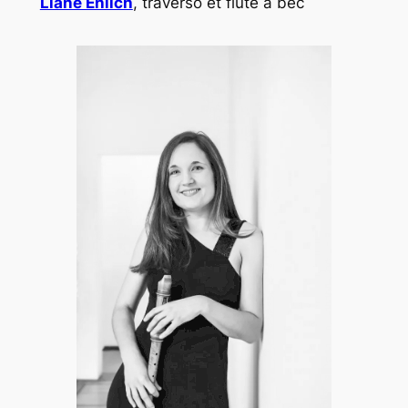
Liane Ehlich
, traverso et flûte à bec