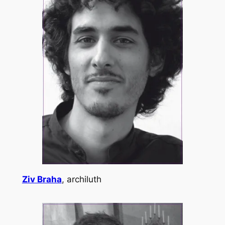
Ziv Braha
, archiluth