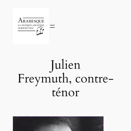
Aller
au
contenu
Julien
Freymuth, contre-
ténor