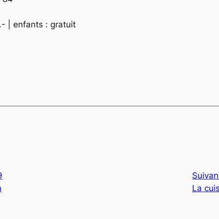
- | enfants : gratuit
9
Suivan
n
La cui