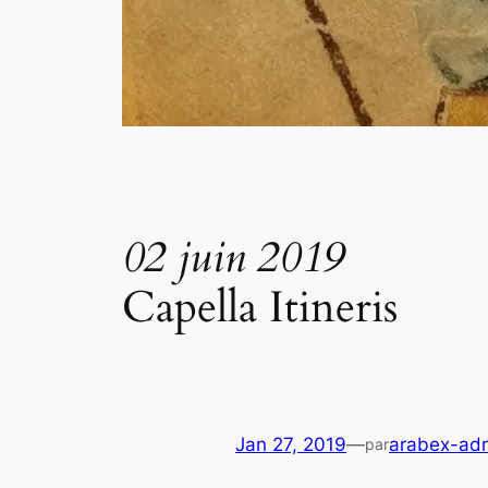
02 juin 2019
Capella Itineris
Jan 27, 2019
—
arabex-ad
par