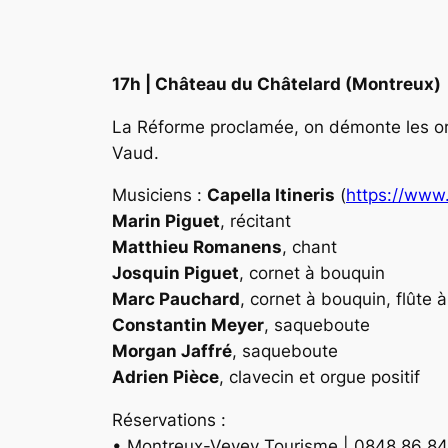
17h | Château du Châtelard (Montreux)
La Réforme proclamée, on démonte les org
Vaud.
Musiciens :
Capella Itineris
(
https://www.
Marin Piguet
, récitant
Matthieu Romanens
, chant
Josquin Piguet
, cornet à bouquin
Marc Pauchard
, cornet à bouquin, flûte 
Constantin Meyer
, saqueboute
Morgan Jaffré
, saqueboute
Adrien Pièce
, clavecin et orgue positif
Réservations :
• Montreux-Vevey Tourisme | 0848 86 84