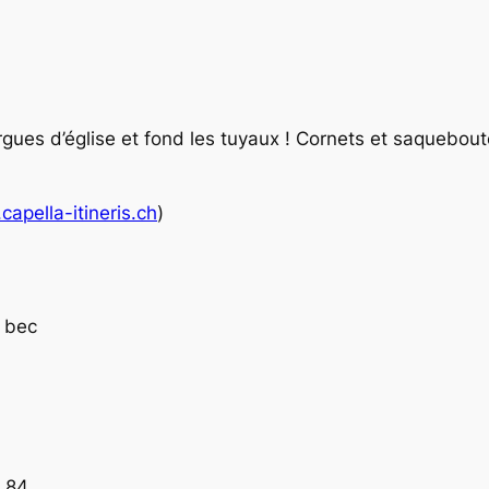
ues d’église et fond les tuyaux ! Cornets et saquebout
capella-itineris.ch
)
à bec
 84