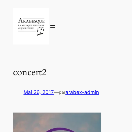
Aller
au
contenu
concert2
Mai 26, 2017
—
arabex-admin
par