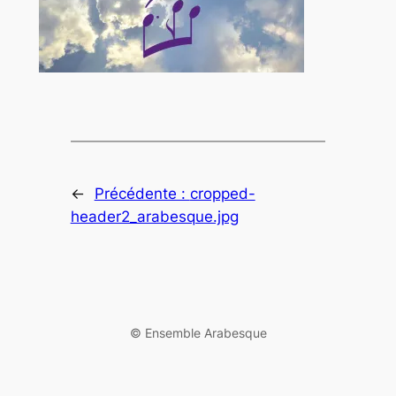
←
Précédente :
cropped-
header2_arabesque.jpg
©️ Ensemble Arabesque