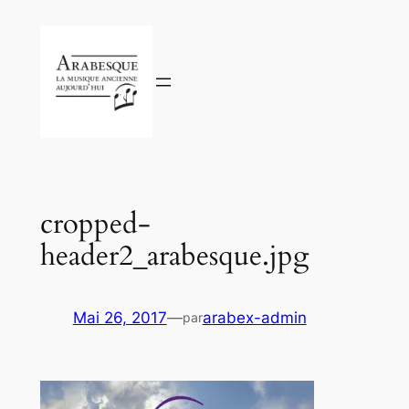
Aller
au
contenu
cropped-
header2_arabesque.jpg
Mai 26, 2017
—
arabex-admin
par