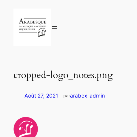
Aller
au
contenu
cropped-logo_notes.png
Août 27, 2021
—
arabex-admin
par