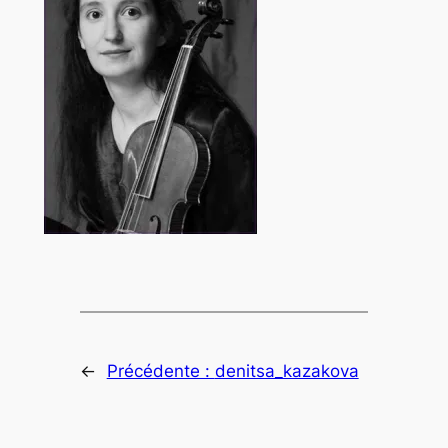
←
Précédente :
denitsa_kazakova