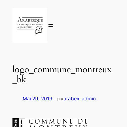
Aller
au
contenu
logo_commune_montreux
_bk
Mai 29, 2019
—
arabex-admin
par