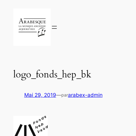
Aller
au
contenu
logo_fonds_hep_bk
Mai 29, 2019
—
arabex-admin
par