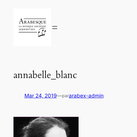
Aller
au
contenu
annabelle_blanc
Mar 24, 2019
—
arabex-admin
par