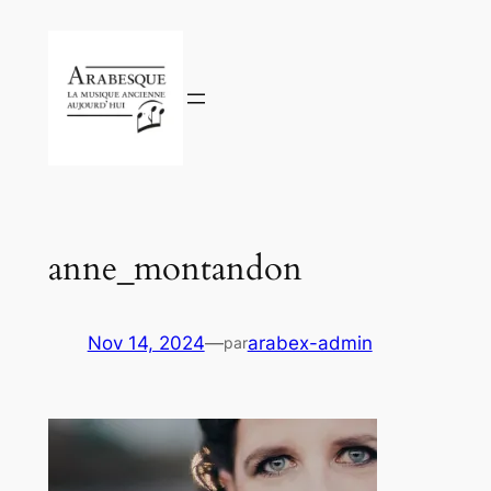
Aller
au
contenu
anne_montandon
Nov 14, 2024
—
arabex-admin
par