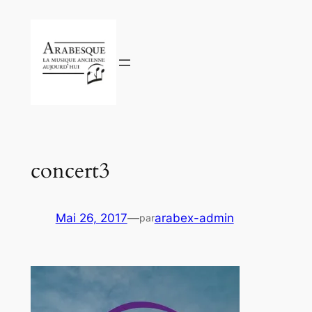
Aller
au
contenu
concert3
Mai 26, 2017
—
arabex-admin
par