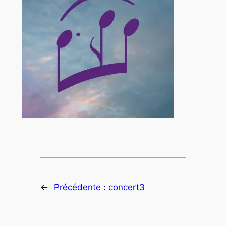
←
Précédente :
concert3