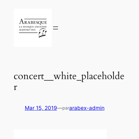
Aller
au
contenu
concert__white_placeholde
r
Mar 15, 2019
—
arabex-admin
par