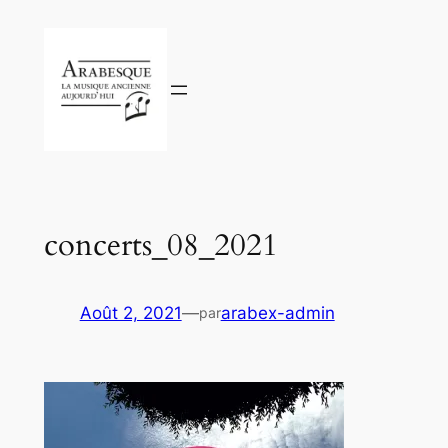
Aller
au
contenu
concerts_08_2021
Août 2, 2021
—
arabex-admin
par