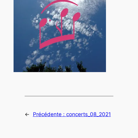
←
Précédente :
concerts_08_2021