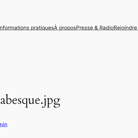
Informations pratiques
À propos
Presse & Radio
Rejoindre 
abesque.jpg
min