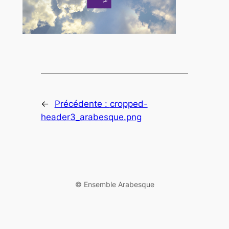
←
Précédente :
cropped-
header3_arabesque.png
©️ Ensemble Arabesque