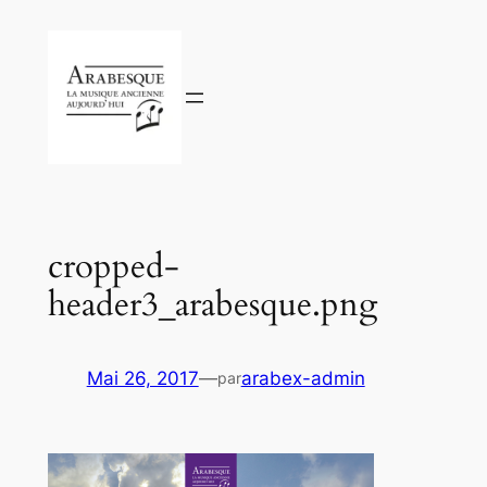
Aller
au
contenu
cropped-
header3_arabesque.png
Mai 26, 2017
—
arabex-admin
par