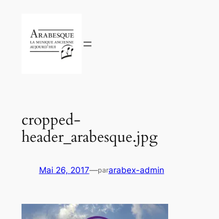
Aller
au
contenu
cropped-
header_arabesque.jpg
Mai 26, 2017
—
arabex-admin
par