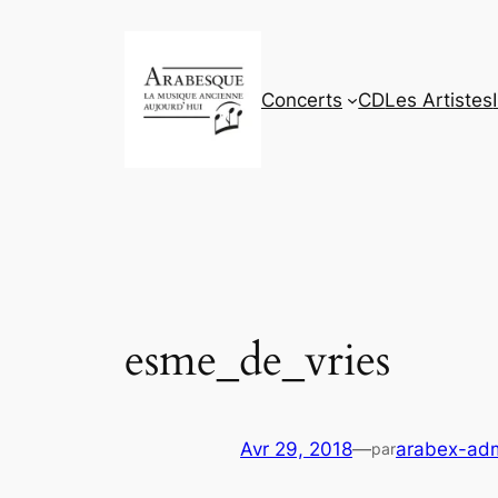
Aller
au
contenu
Concerts
CD
Les Artistes
esme_de_vries
Avr 29, 2018
—
arabex-ad
par