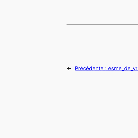
←
Précédente :
esme_de_vr