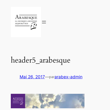
Aller
au
contenu
header5_arabesque
Mai 26, 2017
—
arabex-admin
par