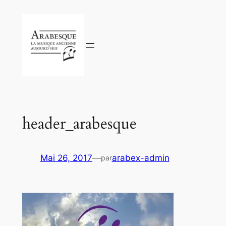
Aller
au
contenu
header_arabesque
Mai 26, 2017
—
arabex-admin
par