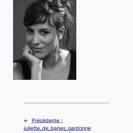
←
Précédente :
juliette_de_banes_gardonne