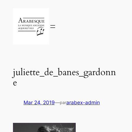
Aller
au
contenu
juliette_de_banes_gardonn
e
Mar 24, 2019
—
arabex-admin
par