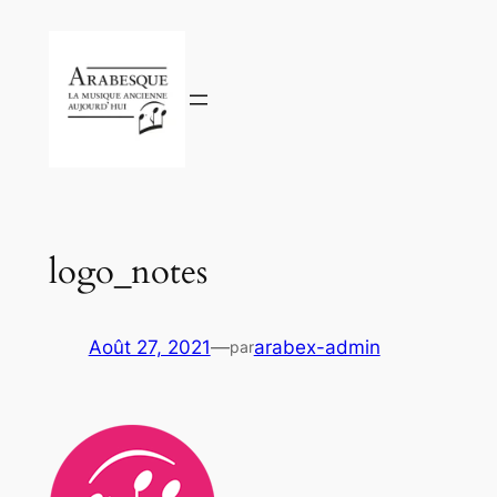
Aller
au
contenu
logo_notes
Août 27, 2021
—
arabex-admin
par