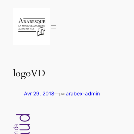
Aller
au
contenu
logoVD
Avr 29, 2018
—
arabex-admin
par