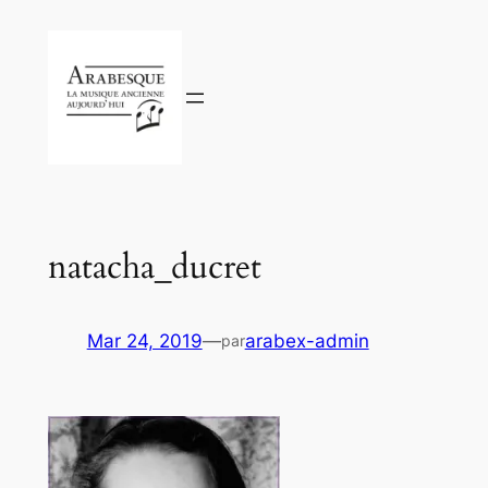
Aller
au
contenu
natacha_ducret
Mar 24, 2019
—
arabex-admin
par