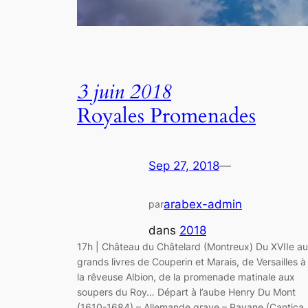
3 juin 2018
Royales Promenades
Sep 27, 2018
—
arabex-admin
par
dans
2018
17h | Château du Châtelard (Montreux) Du XVIIe a
grands livres de Couperin et Marais, de Versailles à
la rêveuse Albion, de la promenade matinale aux
soupers du Roy… Départ à l’aube Henry Du Mont
(1610-1684) – Allemande grave – Pavane (Cantica