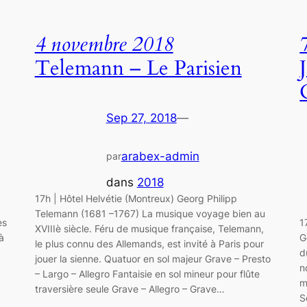
4 novembre 2018
Telemann – Le Parisien
Sep 27, 2018
—
arabex-admin
par
dans
2018
17h | Hôtel Helvétie (Montreux) Georg Philipp
Telemann (1681 –1767) La musique voyage bien au
es
1
XVIIIè siècle. Féru de musique française, Telemann,
à
G
le plus connu des Allemands, est invité à Paris pour
d
jouer la sienne. Quatuor en sol majeur Grave – Presto
n
– Largo – Allegro Fantaisie en sol mineur pour flûte
m
traversière seule Grave – Allegro – Grave…
S