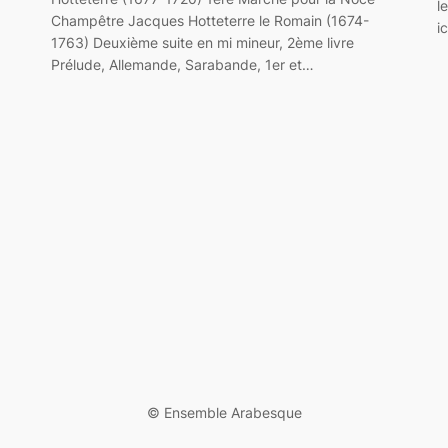
l
Champêtre Jacques Hotteterre le Romain (1674-
i
1763) Deuxième suite en mi mineur, 2ème livre
Prélude, Allemande, Sarabande, 1er et…
©️ Ensemble Arabesque