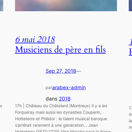
6 mai 2018
Musiciens de père en fils
Sep 27, 2018
—
arabex-admin
par
dans
2018
ux
17h | Château du Châtelard (Montreux) Il y a les
1
Forqueray mais aussi les dynasties Couperin,
d
Hotteterre et Philidor : le talent musical baroque
l
s’arrêtait rarement à une génération… Jean
m
Hotteterre (1677-1720) 1ère Marche pour la Noce